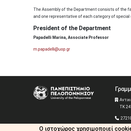
The Assembly of the Department consists of the fa
and one representative of each category of special s
President of the Department
Papadelli Marina, Associate Professor
m.papadelli@uop.gr
Γραμμ
Image
Αντικ
ΤΚ 24
27210
fst-s
Ο ιστοχώρος χρησιμοποιεί cooki