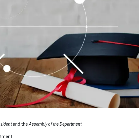
esident
and the
Assembly of the Department
.
rtment.