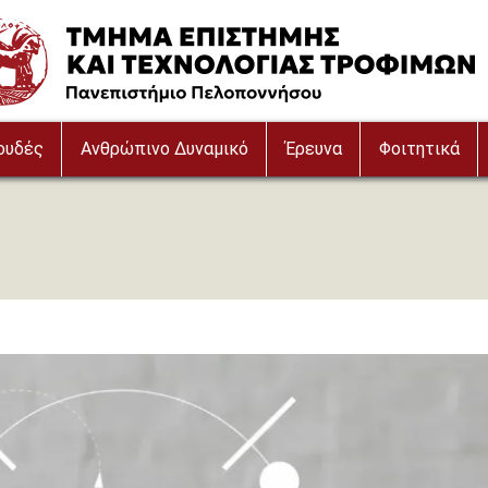
e
ουδές
Ανθρώπινο Δυναμικό
Έρευνα
Φοιτητικά