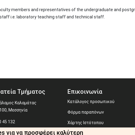
culty members and representatives of the undergraduate and postgra
taff i.e. laboratory teaching staff and technical staff.
ατεία Τμήματος
Επικοινωνία
Κατάλογος προσωπικού
άλαμος Καλαμάτας
100, Μεσσηνία
Φόρμα παραπόνων
 45 132
Χάρτης Ιστότοπου
ecr@uop.gr
es για να προσφέρει καλύτερη
Webmaster