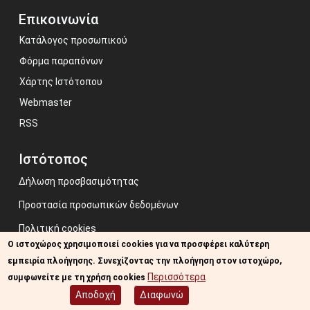
Επικοινωνία
Κατάλογος προσωπικού
Φόρμα παραπόνων
Χάρτης Ιστότοπου
Webmaster
RSS
Ιστότοπος
Δήλωση προσβασιμότητας
Προστασία προσωπικών δεδομένων
Πολιτική cookies
Ο ιστοχώρος χρησιμοποιεί cookies για να προσφέρει καλύτερη
Όροι χρήσης
εμπειρία πλοήγησης. Συνεχίζοντας την πλοήγηση στον ιστοχώρο,
Image credits: Some designed by Freepik
Περισσότερα
συμφωνείτε με τη χρήση cookies
Αποδοχή
Διαφωνώ