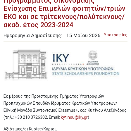
Προγράμματος Οικονομικής
Ενίσχυσης Επιμελών φοιτητών/τριών
ΕΚΟ και σε τρίτεκνους/πολύτεκνους/
ακαδ. έτος 2023-2024
Ημερομηνία Δημοσίευσης:
15
Μαΐου
2026
Υποτροφίες
Image
Εκ μέρους της Προϊσταμένης Τμήματος Υποτροφιών
Προπτυχιακών Σπουδών Ιδρύματος Κρατικών Υποτροφιών/
Εθνική Μονάδα Συντονισμού Erasmus+, κας Κυτίνου Αλεξάνδρας
(τηλ.: +30 210 3726302, Email:
kytinou@iky.gr
)
Αξιότιμες/οι Κυρίες/Κύριοι,