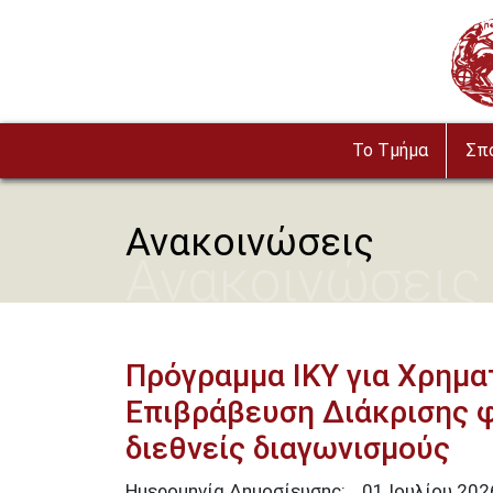
Παράκαμψη προς το κυρίως περιεχόμενο
Imag
To Τμήμα
Σπ
Ανακοινώσεις
Ανακοινώσεις
Πρόγραμμα ΙΚΥ για Χρημα
Επιβράβευση Διάκρισης φ
διεθνείς διαγωνισμούς
Ημερομηνία Δημοσίευσης:
01
Ιουλίου
202