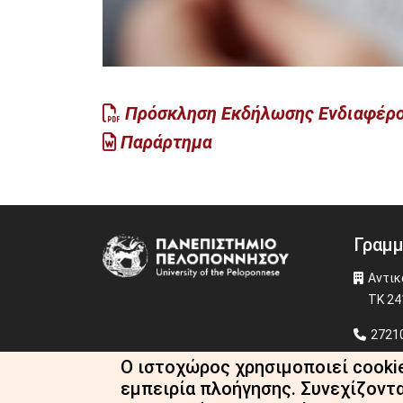
Πρόσκληση Εκδήλωσης Ενδιαφέρ
Παράρτημα
Γραμμ
Image
Αντικ
ΤΚ 24
27210
fst-s
Ο ιστοχώρος χρησιμοποιεί cooki
εμπειρία πλοήγησης. Συνεχίζοντ