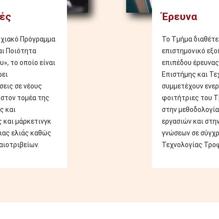
ές
Έρευνα
υχιακό Πρόγραμμα
Το Τμήμα διαθέτε
αι Ποιότητα
επιστημονικό εξο
», το οποίο είναι
επιπέδου έρευνας
ρει
Επιστήμης και Τε
σεις σε νέους
συμμετέχουν ενερ
 στον τομέα της
φοιτήτριες του Τ
ς και
στην μεθοδολογία
 και μάρκετινγκ
εργασιών και στ
ιας ελιάς καθώς
γνώσεων σε σύγχρ
αιοτριβείων.
Τεχνολογίας Τρο