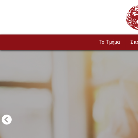
Παράκαμψη προς το κυρίως περιεχόμενο
Imag
To Τμήμα
Σπ