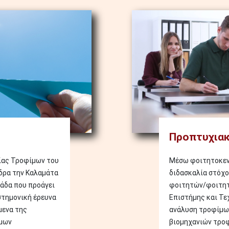
Image
Προπτυχιακ
ίας Τροφίμων του
Μέσω φοιτητοκεν
δρα την Καλαμάτα
διδασκαλία στόχο
νάδα που προάγει
φοιτητών/φοιτητρ
στημονική έρευνα
Επιστήμης και Τε
μενα της
ανάλυση τροφίμων
ίμων
βιομηχανιών τροφ