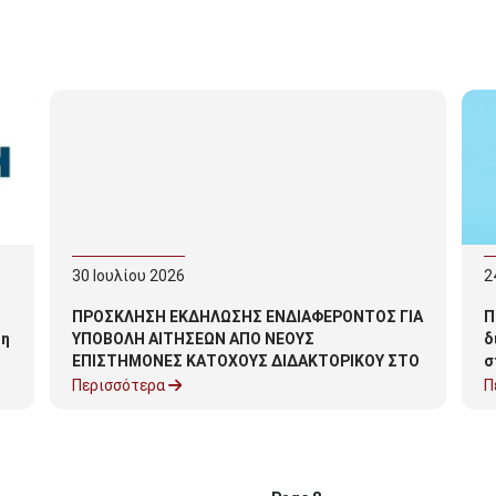
30
Ιουλίου
2026
2
ΠΡΟΣΚΛΗΣΗ ΕΚΔΗΛΩΣΗΣ ΕΝΔΙΑΦΕΡΟΝΤΟΣ ΓΙΑ
Π
τη
ΥΠΟΒΟΛΗ ΑΙΤΗΣΕΩΝ ΑΠΟ ΝΕΟΥΣ
δ
ΕΠΙΣΤΗΜΟΝΕΣ ΚΑΤΟΧΟΥΣ ΔΙΔΑΚΤΟΡΙΚΟΥ ΣΤΟ
σ
ΠΛΑΙΣΙΟ ΥΛΟΠΟΙΗΣΗΣ ΤΗΣ ΠΡΑΞΗΣ
Τ
Περισσότερα
Π
«ΑΠΟΚΤΗΣΗ ΑΚΑΔΗΜΑΪΚΗΣ ΔΙΔΑΚΤΙΚΗΣ
γ
ΕΜΠΕΙΡΙΑΣ ΣΕ ΝΕΟΥΣ ΕΠΙΣΤΗΜΟΝΕΣ
ΚΑΤΟΧΟΥΣ ΔΙΔΑΚΤΟΡΙΚΟΥ ΣΤΟ
ΠΑΝΕΠΙΣΤΗΜΙΟ ΠΕΛΟΠΟΝΝΗΣΟΥ» ΣΤΟ
ΑΚΑΔΗΜΑΪΚΟ ΕΤΟΣ 2026-2027