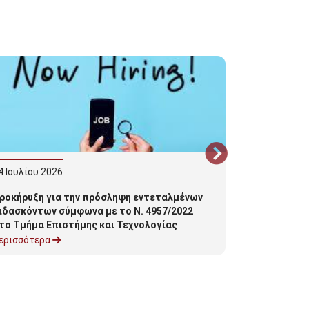
4
Ιουλίου
2026
22
Ιουνίου
20
ροκήρυξη για την πρόσληψη εντεταλμένων
Πρόγραμμα 
ιδασκόντων σύμφωνα με το Ν. 4957/2022
Εργασιών Ιο
το Τμήμα Επιστήμης και Τεχνολογίας
ροφίμων του Πανεπιστημίου Πελοποννήσου
ερισσότερα
Περισσότερα
ια το ακαδημαϊκό έτος 2026-2027.