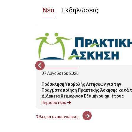
Νέα
Εκδηλώσεις
07
Αυγούστου
2026
λησης για
Πρόσκληση Υποβολής Αιτήσεων για την
Εξ. 2025-
Πραγματοποίηση Πρακτικής Άσκησης κατά 
Διάρκεια Χειμερινού Εξαμήνου ακ. έτους
2026-2027
Περισσότερα
'Ολες οι ανακοινώσεις
Σελιδοποίηση