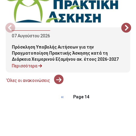
07
Αυγούστου
2026
Πρόσκληση Υποβολής Αιτήσεων για την
Πραγματοποίηση Πρακτικής Άσκησης κατά τη
Διάρκεια Χειμερινού Εξαμήνου ακ. έτους 2026-2027
Περισσότερα
'Ολες οι ανακοινώσεις
Σελιδοποίηση
Προηγούμενη σελίδα
‹‹
Page 14