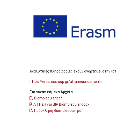
Image
Αναλυτικές πληροφορίες έχουν αναρτηθεί στην ιστ
https://erasmus.uop.gr/all-announcements
.
Επισυναπτόμενα Αρχεία
Biomolecular.pdf
ΑΙΤΗΣΗ για BIP Biomolecular.docx
Πρόσκληση Biomolecular .pdf