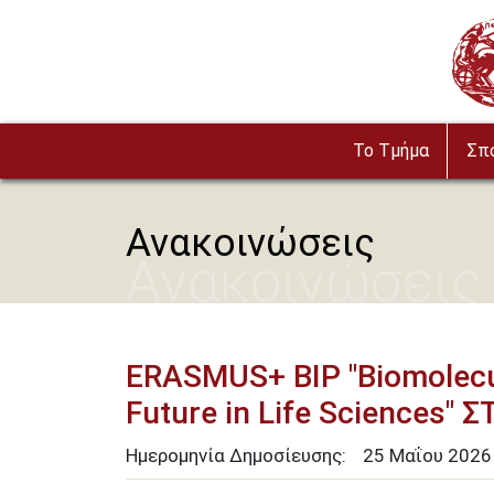
Παράκαμψη προς το κυρίως περιεχόμενο
Imag
To Τμήμα
Σπ
Ανακοινώσεις
Ανακοινώσεις
ERASMUS+ BIP "Biomolecul
Future in Life Sciences"
Ημερομηνία Δημοσίευσης:
25
Μαΐου
2026