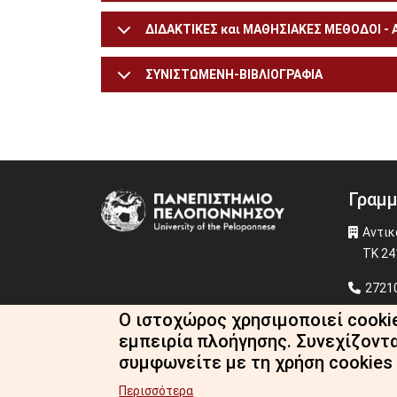
ΔΙΔΑΚΤΙΚΕΣ και ΜΑΘΗΣΙΑΚΕΣ ΜΕΘΟΔΟΙ -
ΣΥΝΙΣΤΩΜΕΝΗ-ΒΙΒΛΙΟΓΡΑΦΙΑ
Γραμμ
Image
Αντικ
ΤΚ 24
27210
fst-s
Ο ιστοχώρος χρησιμοποιεί cooki
εμπειρία πλοήγησης. Συνεχίζοντ
συμφωνείτε με τη χρήση cookies
Περισσότερα