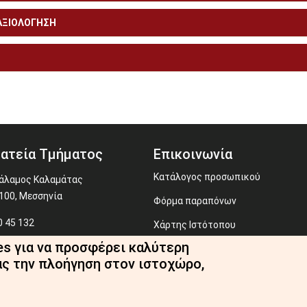
 ΑΞΙΟΛΟΓΗΣΗ
ατεία Τμήματος
Επικοινωνία
Κατάλογος προσωπικού
άλαμος Καλαμάτας
100, Μεσσηνία
Φόρμα παραπόνων
 45 132
Χάρτης Ιστότοπου
ecr@uop.gr
es για να προσφέρει καλύτερη
Webmaster
ας την πλοήγηση στον ιστοχώρο,
RSS