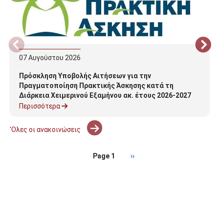
07
Αυγούστου
2026
Πρόσκληση Υποβολής Αιτήσεων για την
Πραγματοποίηση Πρακτικής Άσκησης κατά τη
Διάρκεια Χειμερινού Εξαμήνου ακ. έτους 2026-2027
Περισσότερα
'Ολες οι ανακοινώσεις
Σελιδοποίηση
Next page
Page 1
››