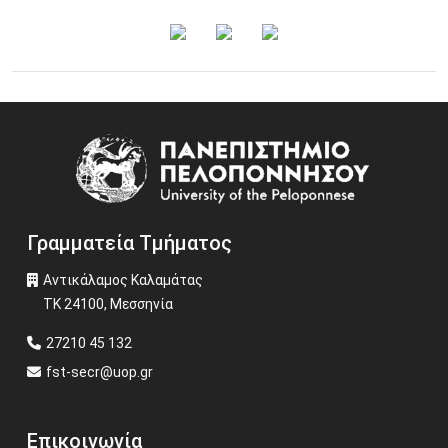
15 Οκτωβρίου 2026
3o Φοιτητικό Συνέδριο "Ασφάλεια και ποιότητα
τροφίμων: σύγχρονες προσεγγίσεις"
Περισσότερα
Image
Γραμματεία Τμήματος
Αντικάλαμος Καλαμάτας
ΤΚ 24100, Μεσσηνία
27210 45 132
fst-secr@uop.gr
Επικοινωνία