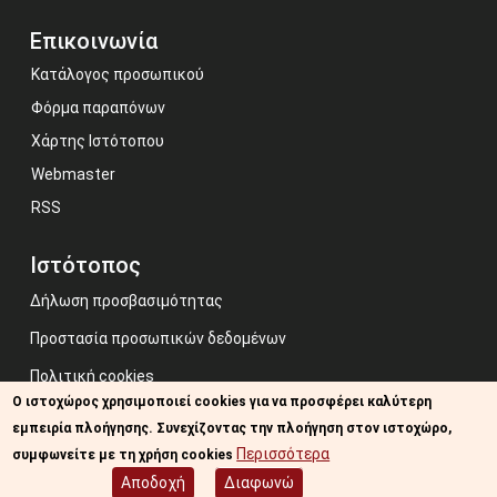
Επικοινωνία
Κατάλογος προσωπικού
Φόρμα παραπόνων
Χάρτης Ιστότοπου
Webmaster
RSS
Ιστότοπος
Δήλωση προσβασιμότητας
Προστασία προσωπικών δεδομένων
Πολιτική cookies
Ο ιστοχώρος χρησιμοποιεί cookies για να προσφέρει καλύτερη
Όροι χρήσης
εμπειρία πλοήγησης. Συνεχίζοντας την πλοήγηση στον ιστοχώρο,
Image credits: Some designed by Freepik
Περισσότερα
συμφωνείτε με τη χρήση cookies
Αποδοχή
Διαφωνώ