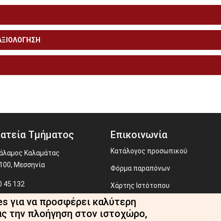
 ΑΞΙΟΛΟΓΗΣΗ
ατεία Τμήματος
Επικοινωνία
Κατάλογος προσωπικού
άλαμος Καλαμάτας
100, Μεσσηνία
Φόρμα παραπόνων
 45 132
Χάρτης Ιστότοπου
ecr@uop.gr
es για να προσφέρει καλύτερη
Webmaster
ας την πλοήγηση στον ιστοχώρο,
RSS